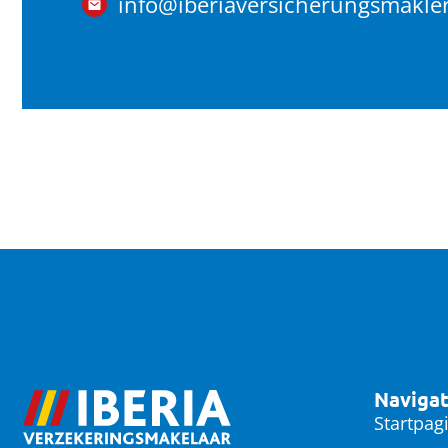
info@iberiaversicherungsmakle
Navigat
Startpag